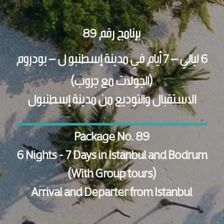
برنامج رقم 89
6 ليالي – 7 أيام في مدينة إسطنبو ل – بودروم
(الجولات مع جروب)
الاستقبال والتوديع من مدينة إسطنبول
Package No. 89
6 Nights - 7 Days in Istanbul and Bodrum
(With Group tours)
Arrival and Departer from Istanbul