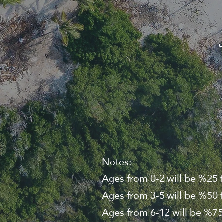
Notes:
Ages from 0-2 will be %25 f
Ages from 3-5 will be %50 f
Ages from 6-12 will be %75 