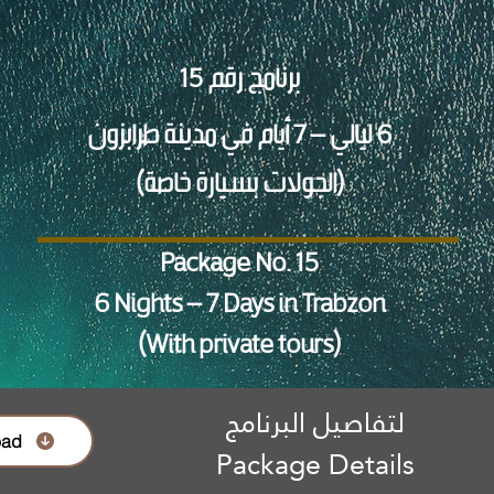
برنامج رقم 15
6 ليالي – 7 أيام في مدينة طرابزون
(الجولات بسيارة خاصة)
Package No. 15
6 Nights – 7 Days in Trabzon
(With private tours)
لتفاصيل البرنامج
oad
Package Details